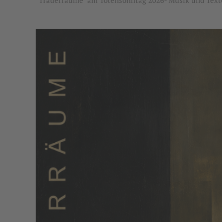
"Trauerräume" am Totensonntag 2026- Musik und Text