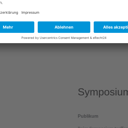
selbstgeschriebene Texte, die den Tod thematisieren innerhal
ebendigstes Applaudieren den Sieger oder die Siegerin des We
Symposiu
Publikum