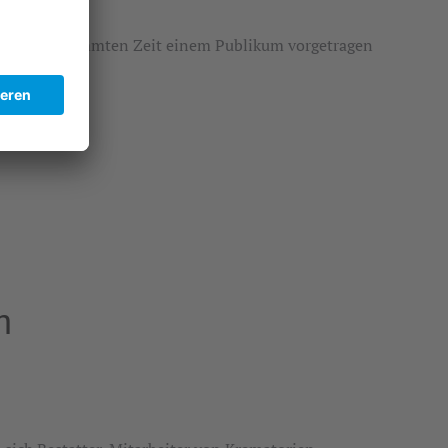
b einer bestimmten Zeit einem Publikum vorgetragen
ttbewerbes.
m