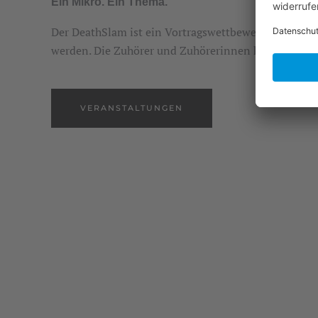
Ein Mikro. Ein Thema.
Der DeathSlam ist ein Vortragswettbewerb, bei dem 
werden. Die Zuhörer und Zuhörerinnen küren durch l
VERANSTALTUNGEN