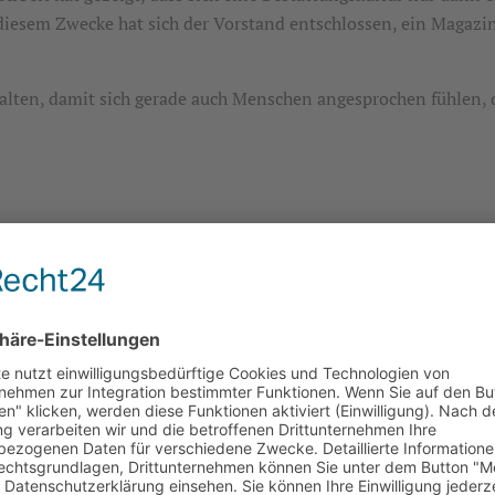
 diesem Zwecke hat sich der Vorstand entschlossen, ein Magazi
halten, damit sich gerade auch Menschen angesprochen fühlen,