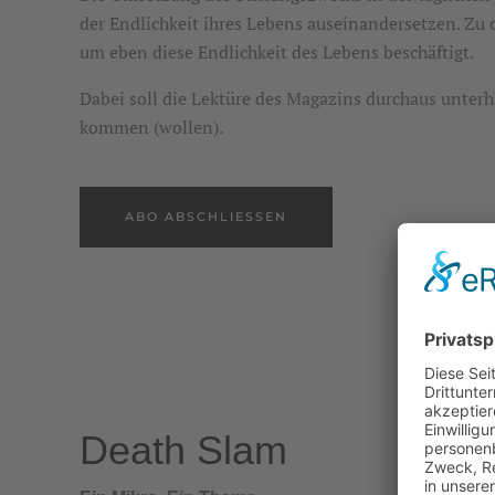
der Endlichkeit ihres Lebens auseinandersetzen. Zu
um eben diese Endlichkeit des Lebens beschäftigt.
Dabei soll die Lektüre des Magazins durchaus unter
kommen (wollen).
ABO ABSCHLIESSEN
Death Slam