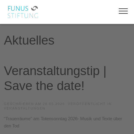
Aktuelles
Veranstaltungstip |
Save the date!
GESCHRIEBEN AM
28.05.2026
.
VERÖFFENTLICHT IN
VERANSTALTUNGEN.
"Trauerräume" am Totensonntag 2026- Musik und Texte über
den Tod