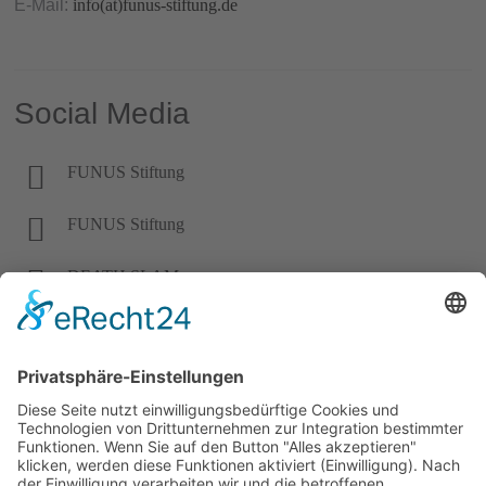
E-Mail:
info(at)funus-stiftung.de
Social Media
FUNUS Stiftung
FUNUS Stiftung
DEATH SLAM
DRUNTER & DRÜBER
Stadt der Sterblichen